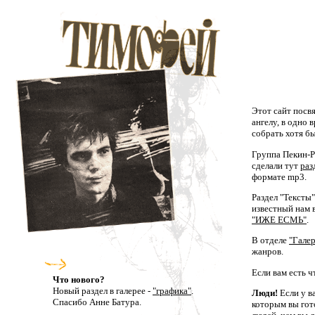
Этот сайт пос
ангелу, в одно 
собрать хотя бы
Группа Пекин-Ро
сделали тут
раз
формате mp3.
Раздел "Тексты
известный нам 
"ИЖЕ ЕСМЬ"
.
В отделе
"Галер
жанров.
Если вам есть ч
Что нового?
Новый раздел в галерее -
"графика"
.
Люди!
Если у в
Спасибо Анне Батура.
которым вы гот