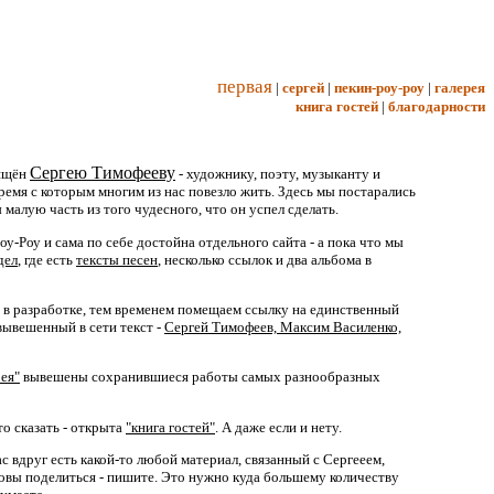
первая
|
сергей
|
пекин-роу-роу
|
галерея
книга гостей
|
благодарности
Сергею Тимофееву
вящён
- художнику, поэту, музыканту и
время с которым многим из нас повезло жить. Здесь мы постарались
 малую часть из того чудесного, что он успел сделать.
у-Роу и сама по себе достойна отдельного сайта - а пока что мы
дел
, где есть
тексты песен
, несколько ссылок и два альбома в
" в разработке, тем временем помещаем ссылку на единственный
вывешенный в сети текст -
Сергей Тимофеев, Максим Василенко,
ея"
вывешены сохранившиеся работы самых разнообразных
то сказать - открыта
"книга гостей"
. А даже если и нету.
ас вдруг есть какой-то любой материал, связанный с Сергееем,
овы поделиться - пишите. Это нужно куда большему количеству