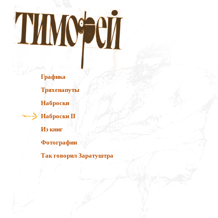
Графика
Тряхенапуты
Наброски
Наброски II
Из книг
Фотографии
Так говорил Заратуштра